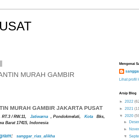
PUSAT
0
Mengenai S
sanggar
ANTIN MURAH GAMBIR
Lihat profil
Arsip Blog
►
2022
(6
TIN MURAH GAMBIR JAKARTA PUSAT
►
2021
(1
▼
2020
(5
, RT.3 / RW.11,
Jatiwarna
, Pondokmelati,
Kota
Bks,
►
Dese
wa Barat 17415, Indonesia
►
Nove
agram
:
sanggar_rias_alikha
▼
Sept