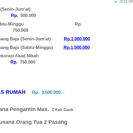
►
2016
(8
antin (Senin-Jum'at)
Rp.
500.000
ntin (Sabtu-Minggu
Rp.
750.000
Pasang Baju (Senin-Jum'at)
Rp.1.000.000
Pasang Baju (Sabtu-Minggu)
Rp.1.500.000
ang / Dekorasi Akad Nikah
Rp.
750.000
IAS RUMAH
Rp.
3.500.000, -
sana Pengantin Max.
2 Kali Ganti
Busana Orang Tua 2 Pasang