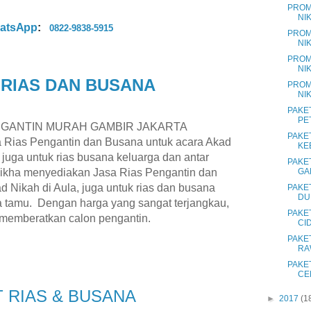
PROM
NI
atsApp
:
0822-9838-5915
PROM
NI
PROM
NIK
 RIAS DAN BUSANA
PROM
NI
PAKE
PE
NGANTIN MURAH GAMBIR JAKARTA
PAKE
 Rias Pengantin dan Busana untuk acara Akad
KE
 juga untuk rias busana keluarga dan antar
PAKE
likha menyediakan Jasa Rias Pengantin dan
GA
 Nikah di Aula, juga untuk rias dan busana
PAKE
DU
a tamu.
Dengan harga yang sangat terjangkau,
PAKE
 memberatkan calon pengantin.
CI
PAKE
RA
PAKE
CE
T RIAS & BUSANA
►
2017
(1