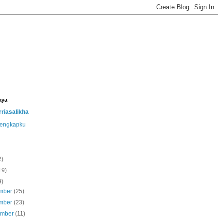
aya
riasalikha
 lengkapku
2)
19)
9)
mber
(25)
mber
(23)
ember
(11)